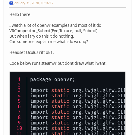
January 31, 2020, 10:16:17
Hello there.
I watch a lot of openvr examples and most of it do
VRCompositor_Submit(Eye,Texure, null, Submit).
But when i try do this it do nothing.
Can someone explain me what i do wrong?
Headset Oculus rift dk1.
Code below runs steamvr but dont draw what i want.
package openvr;
import 
static
 org.lwjgl.glfw.GLFW.
import 
static
 org.lwjgl.glfw.GLFW.
import 
static
 org.lwjgl.glfw.GLFW.
import 
static
 org.lwjgl.glfw.GLFW.
import 
static
 org.lwjgl.glfw.GLFW.
import 
static
 org.lwjgl.glfw.GLFW.
import 
static
 org.lwjgl.glfw.GLFW.
import 
static
 org.lwjgl.glfw.GLFW.
import 
static
 org.lwjgl.glfw.GLFW.