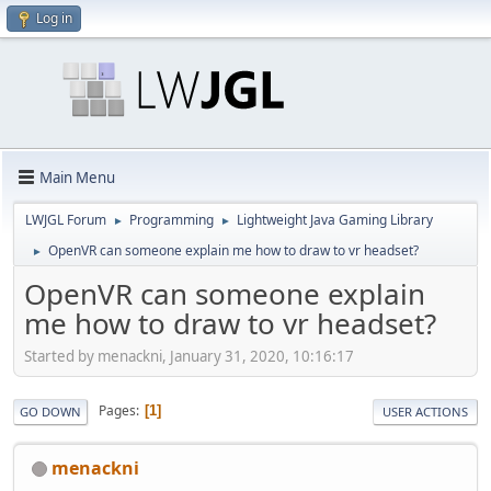
Log in
Main Menu
LWJGL Forum
Programming
Lightweight Java Gaming Library
►
►
OpenVR can someone explain me how to draw to vr headset?
►
OpenVR can someone explain
me how to draw to vr headset?
Started by menackni, January 31, 2020, 10:16:17
Pages
1
GO DOWN
USER ACTIONS
menackni